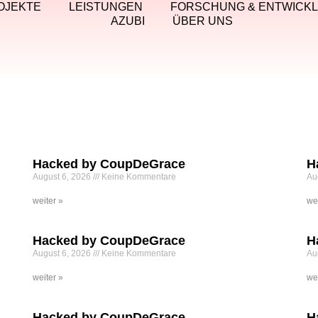
OJEKTE
LEISTUNGEN
FORSCHUNG & ENTWICK
AZUBI
ÜBER UNS
Hacked by CoupDeGrace
H
August 6, 2026
Keine Kommentare
Au
weiter »
we
Hacked by CoupDeGrace
H
August 6, 2026
Keine Kommentare
Au
weiter »
we
Hacked by CoupDeGrace
H